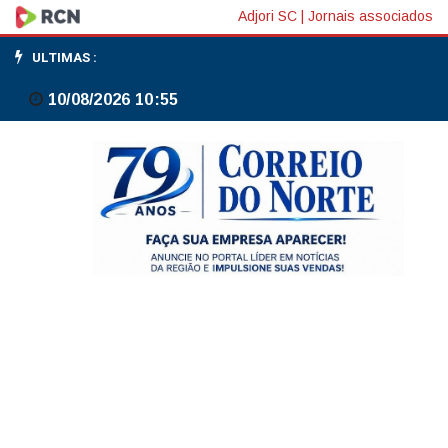
Cartórios
Adjori SC
|
Jornais associados
de
ULTIMAS :
todo
10/08/2026 10:55
o
Brasil
fazem
mutirão
de
registro
civil