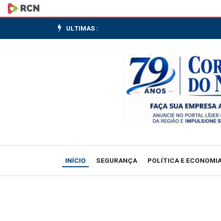
Mulher
morre
ULTIMAS :
após
ser
atingida
por
bala
em
INÍCIO
SEGURANÇA
POLÍTICA E ECONOMI
tiroteio
em