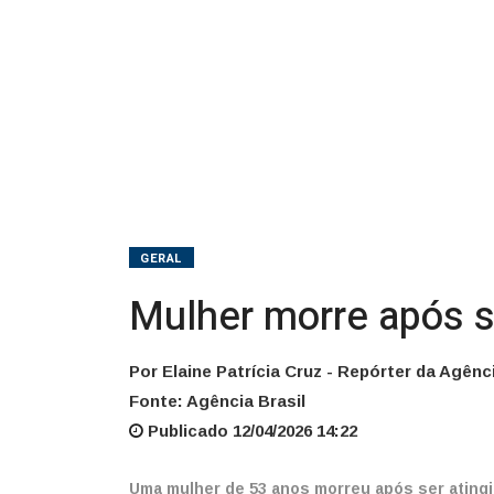
São
Paulo
GERAL
Mulher morre após se
Por Elaine Patrícia Cruz - Repórter da Agênci
Fonte: Agência Brasil
Publicado 12/04/2026 14:22
Uma mulher de 53 anos morreu após ser atingi