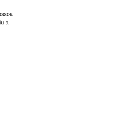
essoa
iu a