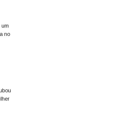
r um
ta no
oubou
lher