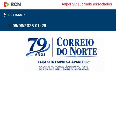
Mega-
Adjori SC
|
Jornais associados
Sena
ULTIMAS :
acumula
09/08/2026 01:29
novamente
e
prêmio
principal
vai
para
R$