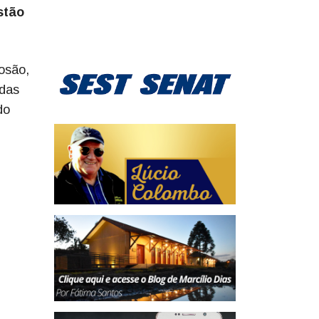
stão
osão,
 das
do