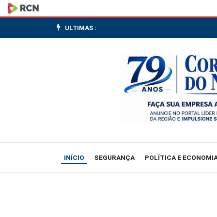
Explosão
em
ULTIMAS :
SP:
86
imóveis
são
liberados
para
INÍCIO
SEGURANÇA
POLÍTICA E ECONOMI
retorno
das