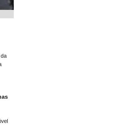
 da
a
nas
óvel