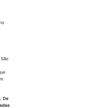
 no
e São
que
am
s.
De
radas