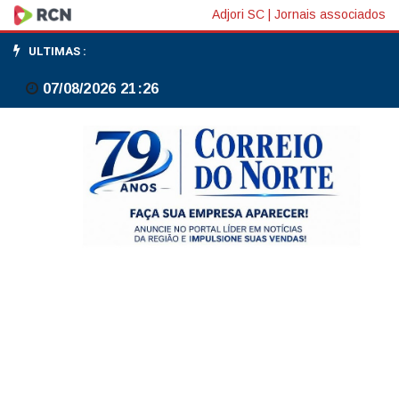
Crimes
Adjori SC
|
Jornais associados
de
ULTIMAS :
Maio:
07/08/2026 21:26
Tribunal
vai
julgar
simbolicamente
violência
policial