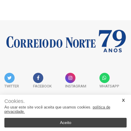
TWITTER
FACEBOOK
INSTAGRAM
WHATSAPP
Cookies.
Ao usar este site você aceita que usamos cookies.
política de
Acervo Digital
Fale Conosco
Quem Somos
privacidade.
JORNAL CORREIO DO NORTE - Whatsapp: 47 9 8865-7880
Aceito
© 2026, Jornal Correio do Norte. Todos os direitos reservados