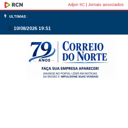
SP:
Adjori SC
|
Jornais associados
Defesa
ULTIMAS :
Civil
10/08/2026 19:51
alerta
para
temporais
isolados
e
queda
de