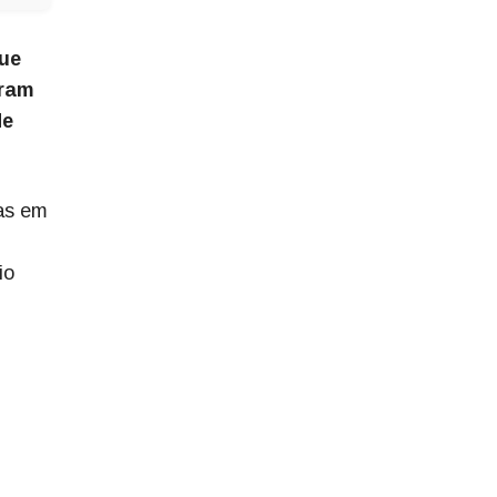
que
iram
de
das em
io