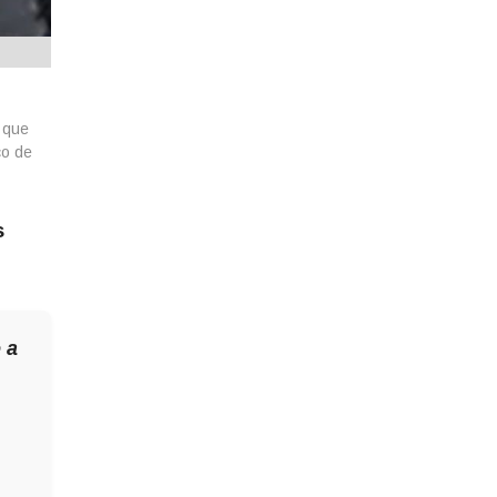
 que
co de
s
 a