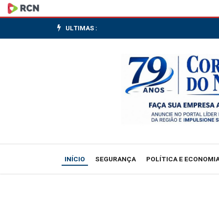
Sabesp
suspende
ULTIMAS :
obras
que
possam
interferir
em
rede
INÍCIO
SEGURANÇA
POLÍTICA E ECONOMI
de
gás