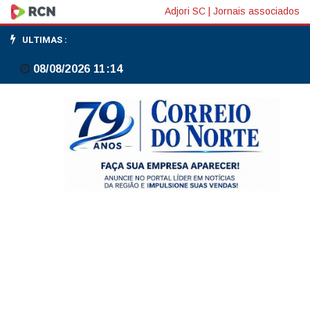
Luta
Adjori SC
|
Jornais associados
de
ULTIMAS :
Luiz
08/08/2026 11:14
Gama
contra
racismo
inspira
ações,
arte
e