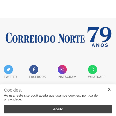
TWITTER
FACEBOOK
INSTAGRAM
WHATSAPP
Cookies.
Ao usar este site você aceita que usamos cookies.
política de
Acervo Digital
Fale Conosco
Quem Somos
privacidade.
JORNAL CORREIO DO NORTE - Whatsapp: 47 9 8865-7880
Aceito
© 2026, Jornal Correio do Norte. Todos os direitos reservados