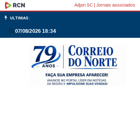
Explosão
Adjori SC
|
Jornais associados
no
ULTIMAS :
Jaguaré:
07/08/2026 18:34
famílias
aguardam
definições
sobre
atendimento