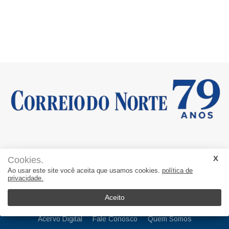
Cookies.
Ao usar este site você aceita que usamos cookies.
política de
TWITTER
FACEBOOK
INSTAGRAM
WHATSAPP
privacidade.
Aceito
Acervo Digital
Fale Conosco
Quem Somos