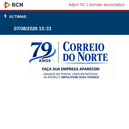
Nove
Adjori SC
|
Jornais associados
em
ULTIMAS :
cada
07/08/2026 10:33
dez
moradores
de
comunidade
reprovam
operações
violentas