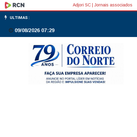
Concurso
Adjori SC
|
Jornais associados
especial
ULTIMAS :
da
09/08/2026 07:29
Mega
30
anos:
sorteio
será
domingo,
às