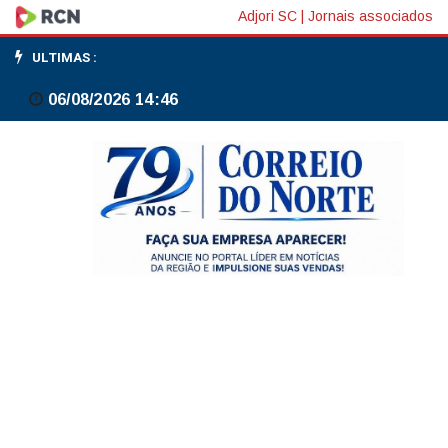
Pessoas
Adjori SC
|
Jornais associados
negras
ULTIMAS :
são
06/08/2026 14:46
maiores
vítimas
de
homicídios
no
país