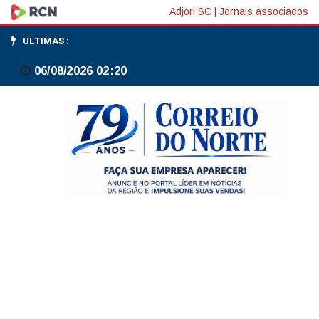
Dores
Adjori SC
|
Jornais associados
menstruais
ULTIMAS :
tiram
06/08/2026 02:20
das
aulas
4
em
cada
10
alunas