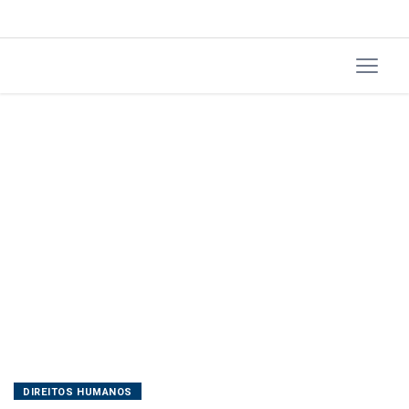
no
país
DIREITOS HUMANOS