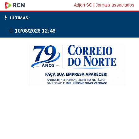
Trabalhadores
Adjori SC
|
Jornais associados
planejam
ULTIMAS :
mais
10/08/2026 12:46
tempo
com
a
família
com
fim
da