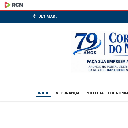
Ministério
do
ULTIMAS :
Trabalho
atualiza
normas
de
trabalho
com
INÍCIO
SEGURANÇA
POLÍTICA E ECONOMI
eletricidade