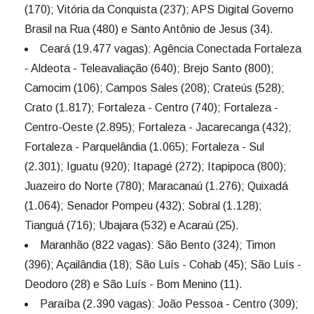
(170); Vitória da Conquista (237); APS Digital Governo
Brasil na Rua (480) e Santo Antônio de Jesus (34).
Ceará (19.477 vagas): Agência Conectada Fortaleza
- Aldeota - Teleavaliação (640); Brejo Santo (800);
Camocim (106); Campos Sales (208); Crateús (528);
Crato (1.817); Fortaleza - Centro (740); Fortaleza -
Centro-Oeste (2.895); Fortaleza - Jacarecanga (432);
Fortaleza - Parquelândia (1.065); Fortaleza - Sul
(2.301); Iguatu (920); Itapagé (272); Itapipoca (800);
Juazeiro do Norte (780); Maracanaú (1.276); Quixadá
(1.064); Senador Pompeu (432); Sobral (1.128);
Tianguá (716); Ubajara (532) e Acaraú (25).
Maranhão (822 vagas): São Bento (324); Timon
(396); Açailândia (18); São Luís - Cohab (45); São Luís -
Deodoro (28) e São Luís - Bom Menino (11).
Paraíba (2.390 vagas): João Pessoa - Centro (309);