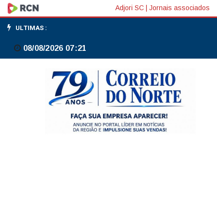
Mutirão
Adjori SC
|
Jornais associados
do
ULTIMAS :
INSS
08/08/2026 07:21
em
todo
país
acelera
análise
de
benefícios