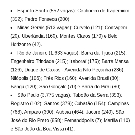
Espírito Santo (552 vagas): Cachoeiro de Itapemirim
(352); Pedro Fonseca (200)
Minas Gerais (513 vagas): Curvelo (121); Contagem
(20); Uberlândia (160); Montes Claros (170) e Belo
Horizonte (42).
Rio de Janeiro (1.633 vagas): Barra da Tijuca (215);
Engenheiro Trindade (215); Itaboraí (175); Barra Mansa
(126); Duque de Caxias - Avenida Nilo Peçanha (286);
Nilópolis (106); Três Rios (160); Avenida Brasil (80);
Bangu (120); São Gonçalo (70) e Barra do Piraí (80).
São Paulo (3.775 vagas): Taboão da Serra (353);
Registro (102); Santos (378); Cubatão (154); Campinas
(768); Amparo (300); Atibaia (464); Jacaré (240); São
José do Rio Preto (858); Fernandópolis (7); Marília (110)
e São João da Boa Vista (41).