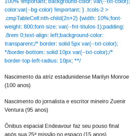
100% !important; background-color: var(--txt-color);
color:var(--bg-color) !important; } .tcols-2 >
.cmpTableCell:nth-child(2n+2) {width: 10%;font-
weight: 800;font-size: var(--fnt-titulos-1);padding:
.8rem 0;text-align: left;background-color:
transparent;/* border: solid 5px var(--txt-color);
*/border-bottom: solid 10px var(--txt-color);/*
border-top-left-radius: 10px; **/
Nascimento da atriz estadunidense Marilyn Monroe
(100 anos)
Nascimento do jornalista e escritor mineiro Zuenir
Ventura (95 anos)
Ônibus espacial Endeavour faz seu pouso final
após sua 25ª missão no espaço (15 anos)