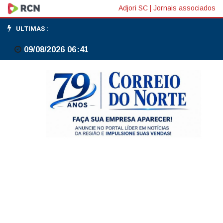
Hoje
Adjori SC
|
Jornais associados
é
ULTIMAS :
Dia:
09/08/2026 06:41
datas,
fatos
e
feriados
de
junho
de