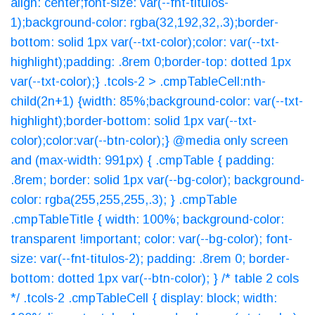
align: center;font-size: var(--fnt-titulos-
1);background-color: rgba(32,192,32,.3);border-
bottom: solid 1px var(--txt-color);color: var(--txt-
highlight);padding: .8rem 0;border-top: dotted 1px
var(--txt-color);} .tcols-2 > .cmpTableCell:nth-
child(2n+1) {width: 85%;background-color: var(--txt-
highlight);border-bottom: solid 1px var(--txt-
color);color:var(--btn-color);} @media only screen
and (max-width: 991px) { .cmpTable { padding:
.8rem; border: solid 1px var(--bg-color); background-
color: rgba(255,255,255,.3); } .cmpTable
.cmpTableTitle { width: 100%; background-color:
transparent !important; color: var(--bg-color); font-
size: var(--fnt-titulos-2); padding: .8rem 0; border-
bottom: dotted 1px var(--btn-color); } /* table 2 cols
*/ .tcols-2 .cmpTableCell { display: block; width: