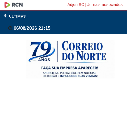
Operação
Adjori SC
|
Jornais associados
em
ULTIMAS :
SP
06/08/2026 21:15
investiga
ONG
da
produtora
do
filme
sobre