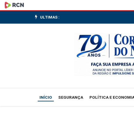
Em
cinco
ULTIMAS :
dias,
dois
PMs
do
Rio
morrem
INÍCIO
SEGURANÇA
POLÍTICA E ECONOMI
com
tiros