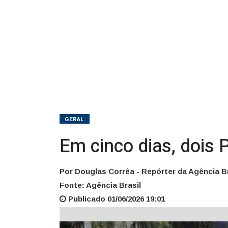
de
fuzil
na
cabeça
GERAL
Em cinco dias, dois 
Por Douglas Corrêa - Repórter da Agência Br
Fonte: Agência Brasil
Publicado 01/06/2026 19:01