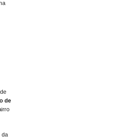
ma
 de
o de
irro
 da