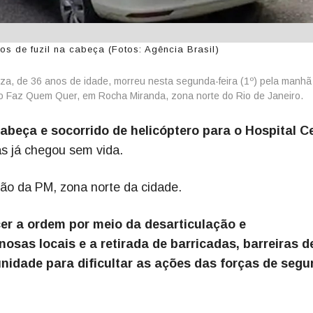
s de fuzil na cabeça (Fotos: Agência Brasil)
ouza, de 36 anos de idade, morreu nesta segunda-feira (1º) pela manhã
o Faz Quem Quer, em Rocha Miranda, zona norte do Rio de Janeiro.
cabeça e socorrido de helicóptero para o Hospital C
mas já chegou sem vida.
hão da PM, zona norte da cidade.
cer a ordem por meio da desarticulação e
osas locais e a retirada de barricadas, barreiras d
idade para dificultar as ações das forças de seg