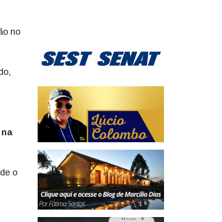
ão no
do,
 na
sde o