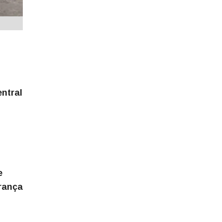
entral
e
urança