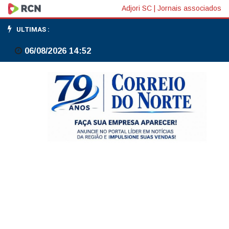
Cancelada
Adjori SC
|
Jornais associados
a
ULTIMAS :
Marcha
06/08/2026 14:52
do
Orgulho
Trans
em
São
Paulo