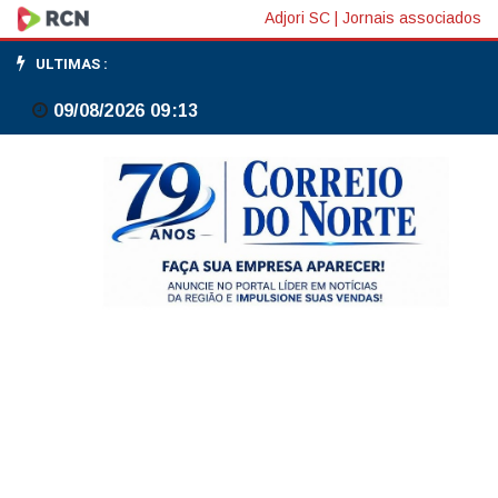
Brasil
Adjori SC
|
Jornais associados
registrou
ULTIMAS :
150
09/08/2026 09:13
mil
agressões
contra
população
de
rua
em