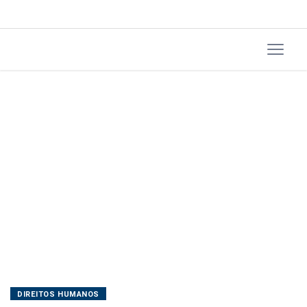
10
anos
DIREITOS HUMANOS