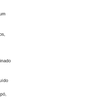
 um
os,
minado
uído
 pó,