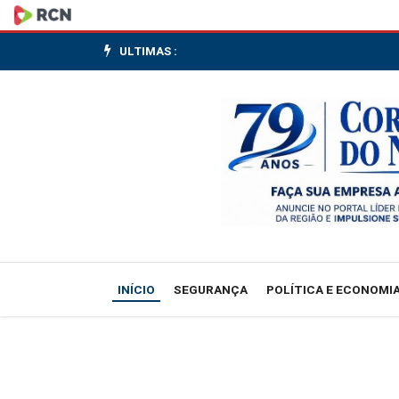
Trabalhadores
denunciam
ULTIMAS :
riscos
em
obras
de
hospital
municipal
INÍCIO
SEGURANÇA
POLÍTICA E ECONOMI
de
SP