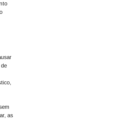
nto
o
ausar
 de
tico,
 sem
ar, as