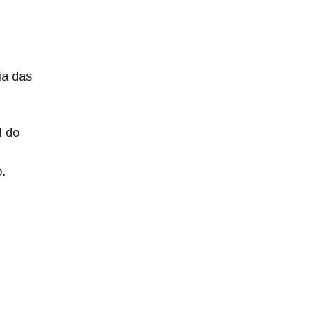
ia das
l do
.