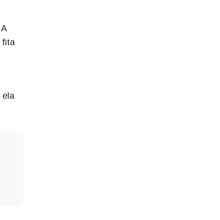
 A
fita
 ela