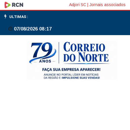
MPF
Adjori SC
|
Jornais associados
assegura
ULTIMAS :
que
07/08/2026 08:17
candidatos
com
autismo
concorram
a
vagas
no