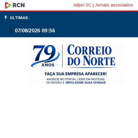
Ministério
Adjori SC
|
Jornais associados
da
ULTIMAS :
Justiça
07/08/2026 09:56
inaugura
escritório
antifacção
em
SP