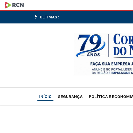
Mega-
Sena
ULTIMAS :
sorteia
prêmio
acumulado
em
R$
27
INÍCIO
SEGURANÇA
POLÍTICA E ECONOMI
milhões
nesta