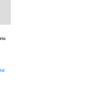
rio
tal