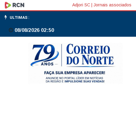
PF
Adjori SC
|
Jornais associados
deflagra
ULTIMAS :
5ª
08/08/2026 02:50
fase
de
operação
que
investiga
lavagem
de