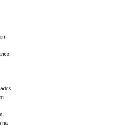
 em
anco,
tados
em
s,
s na