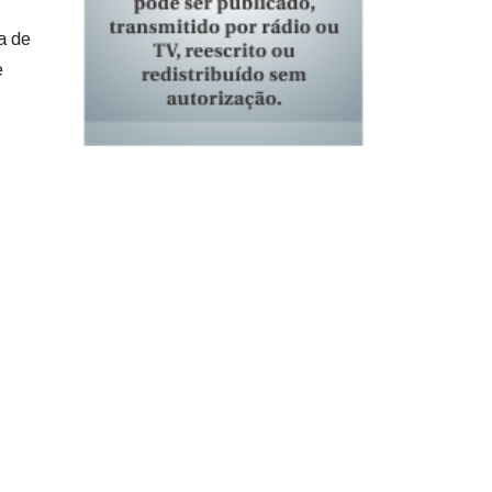
a de
e