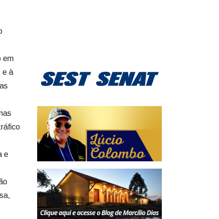
o
o em
 e à
das
nas
ráfico
a e
ão
sa,