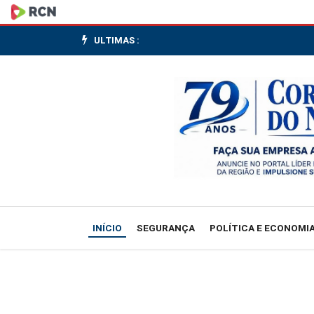
Operação
nacional
ULTIMAS :
contra
facções
cumpre
274
mandados
em
INÍCIO
SEGURANÇA
POLÍTICA E ECONOMI
16
estados