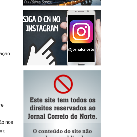
zação
re
ão nos
bre