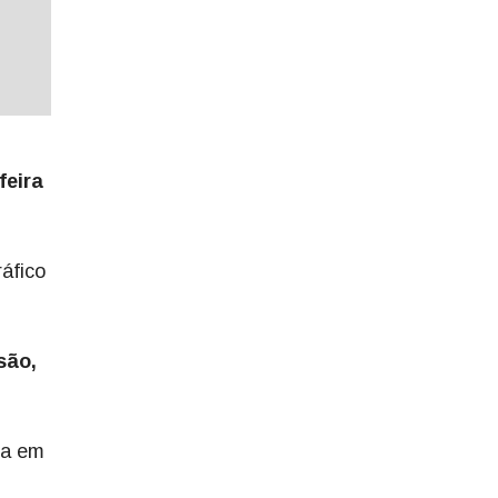
feira
áfico
são,
da em