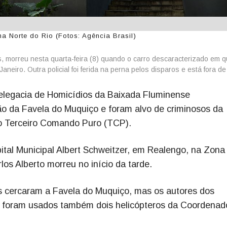
na Norte do Rio (Fotos: Agência Brasil)
nos, morreu nesta quarta-feira (8) quando o carro descaracterizado em 
aneiro. Outra policial foi ferida na perna pelos disparos e está fora de
Delegacia de Homicídios da Baixada Fluminense
o da Favela do Muquiço e foram alvo de criminosos da
o Terceiro Comando Puro (TCP).
pital Municipal Albert Schweitzer, em Realengo, na Zona
los Alberto morreu no início da tarde.
vis cercaram a Favela do Muquiço, mas os autores dos
, foram usados também dois helicópteros da Coordenad