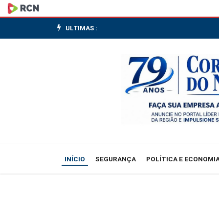
Policial
civil
ULTIMAS :
é
morto
com
tiro
na
cabeça
INÍCIO
SEGURANÇA
POLÍTICA E ECONOMI
na
Zona