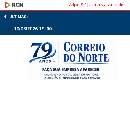
Rodoviários
Adjori SC
|
Jornais associados
do
ULTIMAS :
Rio
10/08/2026 19:00
terão
nova
audiência
com
patrões
na
segunda-