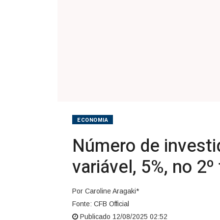
renda
variável,
5%,
no
2º
tri,
diz
ECONOMIA
Número de investi
B3
variável, 5%, no 2º 
Por Caroline Aragaki*
Fonte: CFB Official
Publicado 12/08/2025 02:52