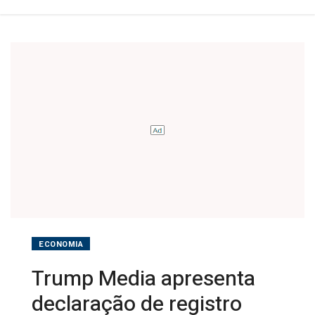
que
deve
ser
lançado
em
2025
ECONOMIA
Trump Media apresenta
declaração de registro