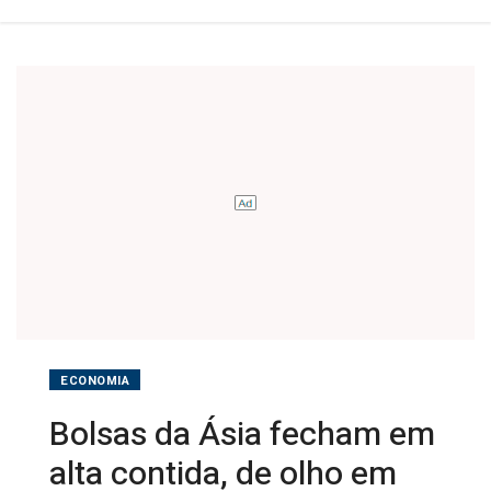
prazo
para
tarifas
EUA-
China
ECONOMIA
Bolsas da Ásia fecham em
alta contida, de olho em