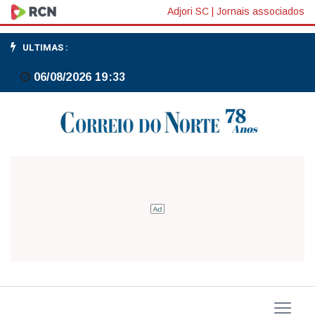
Bolsas
Adjori SC
|
Jornais associados
da
ULTIMAS :
Ásia
06/08/2026 19:33
fecham
em
alta
contida,
de
olho
em