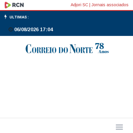
Abraciclo:
Adjori SC
|
Jornais associados
produção
ULTIMAS :
de
06/08/2026 17:04
motos
cresce
13%
em
2025,
maior
volume