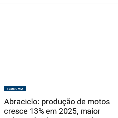
desde
2011;
vendas
batem
recorde
ECONOMIA
Abraciclo: produção de motos
cresce 13% em 2025, maior