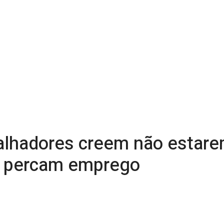
alhadores creem não estare
so percam emprego