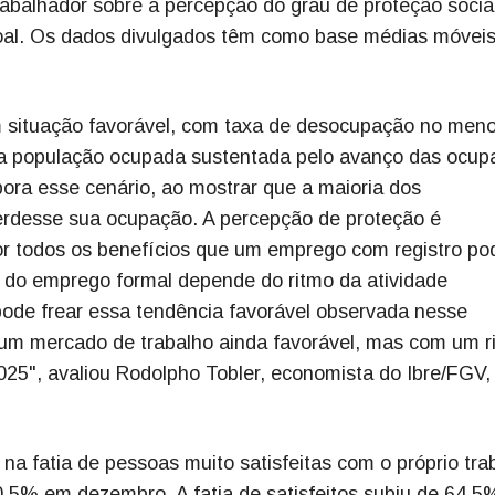
abalhador sobre a percepção do grau de proteção socia
oal. Os dados divulgados têm como base médias móvei
 situação favorável, com taxa de desocupação no meno
 da população ocupada sustentada pelo avanço das ocu
ora esse cenário, ao mostrar que a maioria dos
perdesse sua ocupação. A percepção de proteção é
or todos os benefícios que um emprego com registro po
o do emprego formal depende do ritmo da atividade
ode frear essa tendência favorável observada nesse
e um mercado de trabalho ainda favorável, mas com um r
25", avaliou Rodolpho Tobler, economista do Ibre/FGV
 fatia de pessoas muito satisfeitas com o próprio tra
,5% em dezembro. A fatia de satisfeitos subiu de 64,5