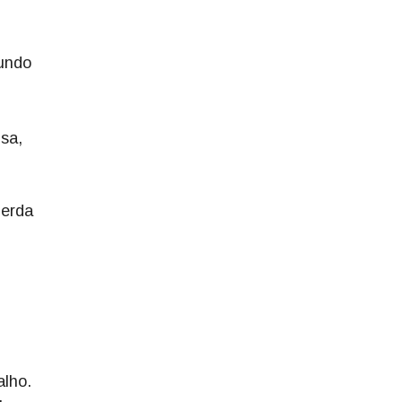
gundo
isa,
perda
alho.