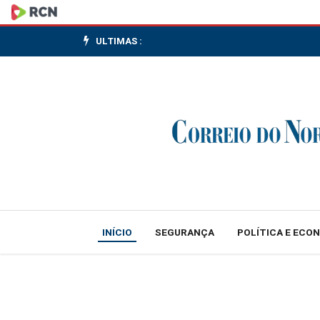
FGV:
30,4%
ULTIMAS :
dos
trabalhadores
creem
não
estarem
cobertos
INÍCIO
SEGURANÇA
POLÍTICA E ECO
por
proteção