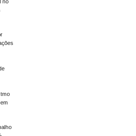
l no
s
r
pações
de
itmo
, em
balho
%