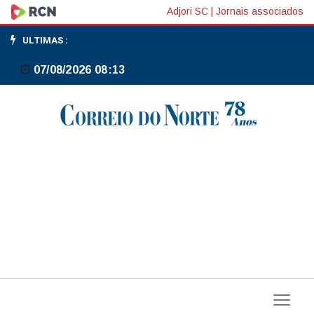
CSN
Adjori SC
|
Jornais associados
inicia,
ULTIMAS :
em
07/08/2026 08:13
2026,
projeto
de
alienação
de
ativos
importantes