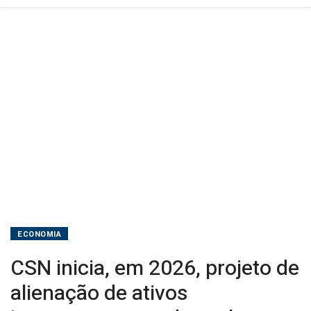
que
deve
chegar
a
R$
18
bi
ECONOMIA
CSN inicia, em 2026, projeto de
alienação de ativos