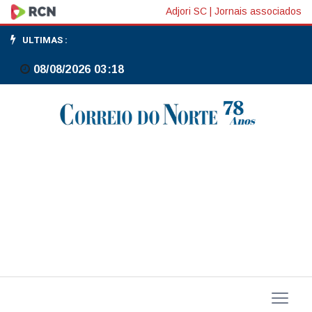
Ericsson
Adjori SC
|
Jornais associados
pode
ULTIMAS :
cortar
08/08/2026 03:18
12%
da
força
de
trabalho
na
Suécia