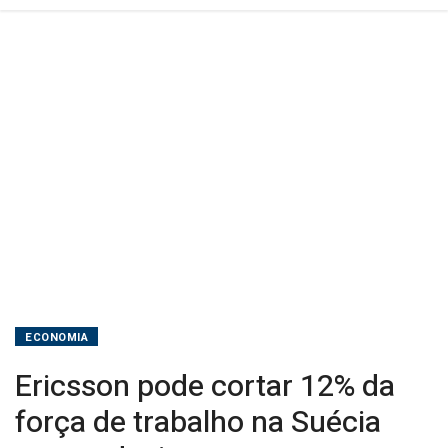
para
reduzir
custos
ECONOMIA
Ericsson pode cortar 12% da
força de trabalho na Suécia