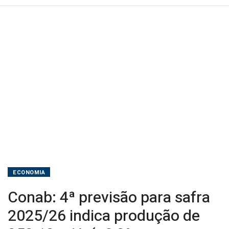
mi/t
(+0,3%
ante
2024/25)
ECONOMIA
Conab: 4ª previsão para safra
2025/26 indica produção de