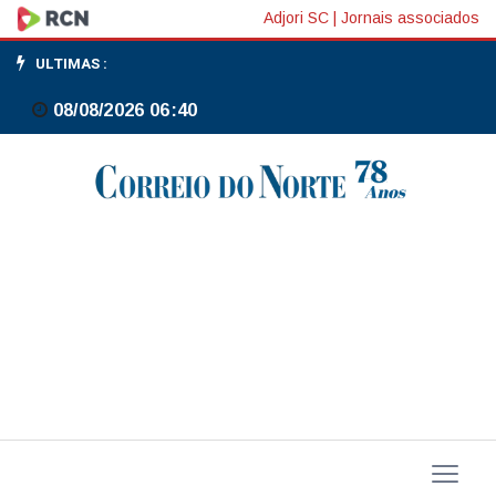
Conab:
Adjori SC
|
Jornais associados
4ª
ULTIMAS :
previsão
08/08/2026 06:40
para
safra
2025/26
indica
produção
de
353,13