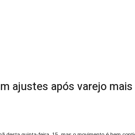
m ajustes após varejo mais 
hã desta quinta-feira, 15, mas o movimento é bem conti