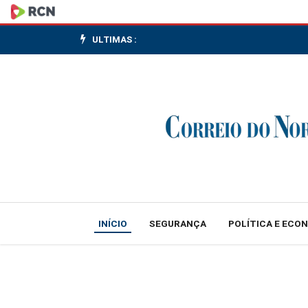
Taxas
de
ULTIMAS :
juros
rondam
ajustes
após
varejo
mais
INÍCIO
SEGURANÇA
POLÍTICA E ECO
forte