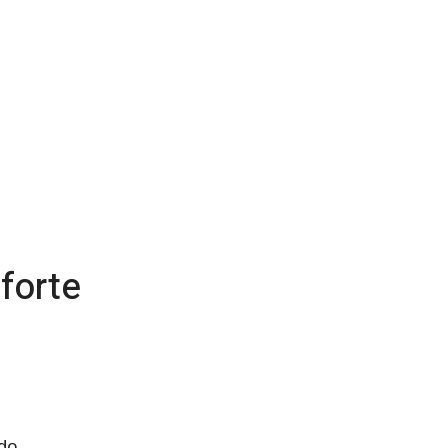
forte
do,