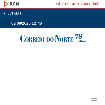
Vendas
Adjori SC
|
Jornais associados
no
ULTIMAS :
varejo
09/08/2026 12:48
cresceram
1,5%
até
novembro
de
2025