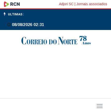
Lula
Adjori SC
|
Jornais associados
cita
ULTIMAS :
caso
08/08/2026 02:31
Master
e
defende
PEC
da
Segurança
Pública