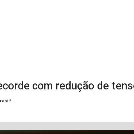
 recorde com redução de ten
asil*