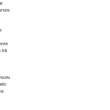
ar
ursos
s
ente
 Irã
esceu
lic
xa