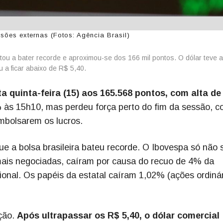
sões externas (Fotos: Agência Brasil)
ltou a bater recorde e aproximou-se dos 166 mil pontos. O dólar teve a
u a ficar abaixo de R$ 5,40.
a quinta-feira (15) aos 165.568 pontos, com alta de
 às 15h10, mas perdeu força perto do fim da sessão, 
mbolsarem os lucros.
e a bolsa brasileira bateu recorde. O Ibovespa só não 
mais negociadas, caíram por causa do recuo de 4% da
ional. Os papéis da estatal caíram 1,02% (ações ordinár
ção.
Após ultrapassar os R$ 5,40, o dólar comercial