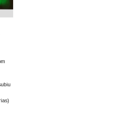
com
subiu
ias)