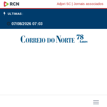
EUA:
Adjori SC
|
Jornais associados
Navarro
ULTIMAS :
critica
07/08/2026 07:03
possibilidade
de
parceria
entre
Ford
e
BYD