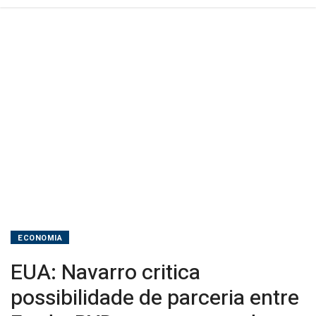
para
compra
de
baterias
ECONOMIA
EUA: Navarro critica
possibilidade de parceria entre