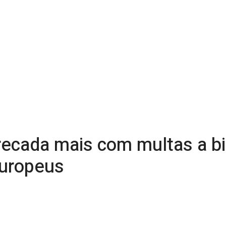
recada mais com multas a b
uropeus