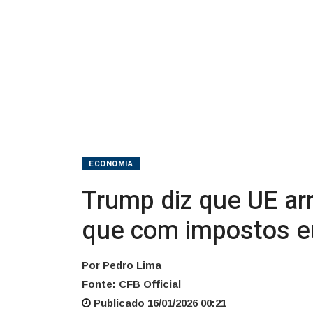
techs
dos
EUA
do
que
com
ECONOMIA
impostos
Trump diz que UE ar
europeus
que com impostos e
Por Pedro Lima
Fonte: CFB Official
Publicado 16/01/2026 00:21