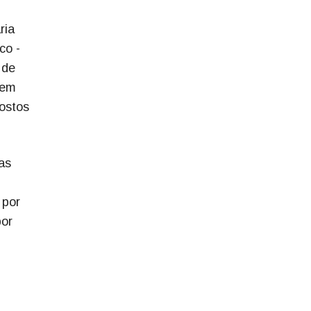
ria
co -
 de
gem
ostos
as
 por
por