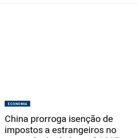
títulos
até
2027
ECONOMIA
China prorroga isenção de
impostos a estrangeiros no