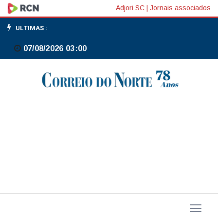
China
Adjori SC
|
Jornais associados
prorroga
ULTIMAS :
isenção
07/08/2026 03:00
de
impostos
a
estrangeiros
no
mercado
de