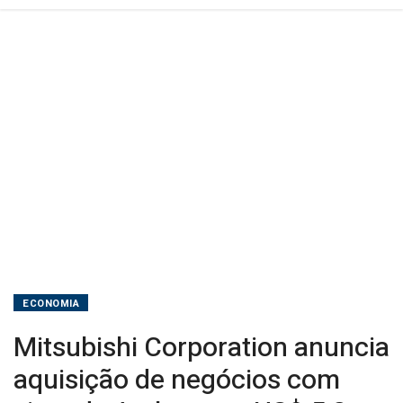
por
US$
5,2
bilhões
ECONOMIA
Mitsubishi Corporation anuncia
aquisição de negócios com