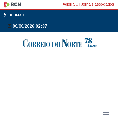
Mitsubishi
Adjori SC
|
Jornais associados
Corporation
ULTIMAS :
anuncia
08/08/2026 02:37
aquisição
de
negócios
com
xisto
da
Aethon