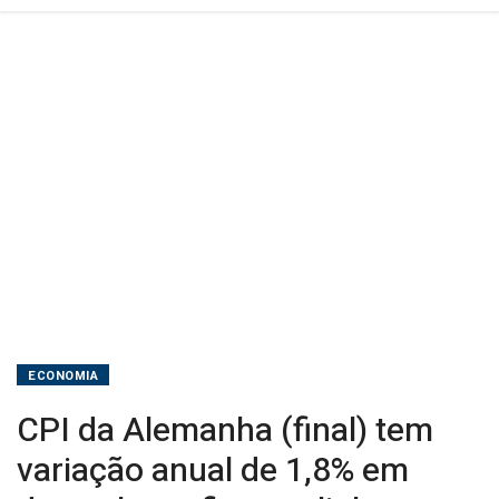
dezembro
e
fica
em
linha
com
previsão
ECONOMIA
CPI da Alemanha (final) tem
variação anual de 1,8% em