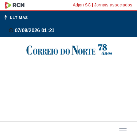
CPI
Adjori SC
|
Jornais associados
da
ULTIMAS :
Alemanha
07/08/2026 01:21
(final)
tem
variação
anual
de
1,8%
em