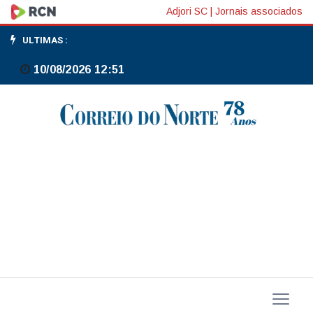
Lula
Adjori SC
|
Jornais associados
e
ULTIMAS :
Ursula
10/08/2026 12:51
destacam
que
acordo
Mercosul-
UE
beneficiará
a