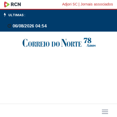
Jefferson,
Adjori SC
|
Jornais associados
do
ULTIMAS :
Fed,
06/08/2026 04:54
avalia
que
juros
atuais
deixam
BC
bem