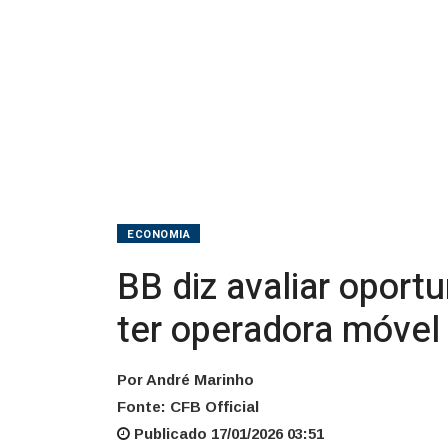
estuda
ter
operadora
móvel
virtual
ECONOMIA
BB diz avaliar oport
ter operadora móvel 
Por André Marinho
Fonte: CFB Official
Publicado 17/01/2026 03:51