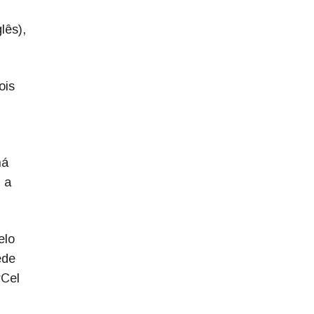
lês),
ois
há
 a
elo
ede
rCel