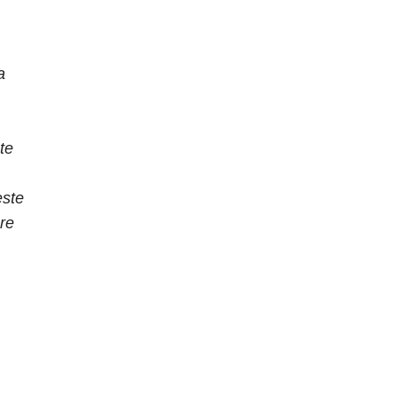
a
te
este
re