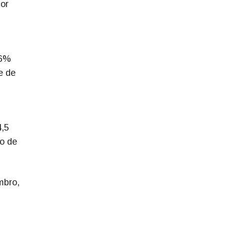
or
76%
e de
4,5
ro de
mbro,