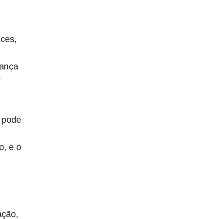
ices,
rança
r
 pode
o, e o
ação,