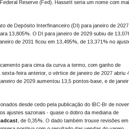
 Federal Reserve (Fed). Hassett seria um nome com mai
to de Depósito Interfinanceiro (DI) para janeiro de 2027
para 13,805%. O DI para janeiro de 2029 subiu de 13,0
janeiro de 2031 ficou em 13,495%, de 13,371% no ajust
camento para cima da curva a termo, com ganho de
exta-feira anterior, o vértice de janeiro de 2027 abriu 
aneiro de 2029 aumentou 13,5 pontos-base, e de janei
sionados desde cedo pela publicação do IBC-Br de nove
 os ajustes sazonais - quase o dobro da mediana de
oadcast
, de 0,35%. O dado também trouxe revisões em
surpresa positiva com o resultado das vendas do varejo,