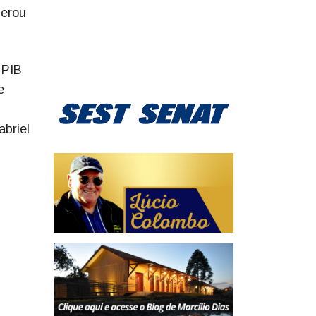
gerou
 PIB
e
briel