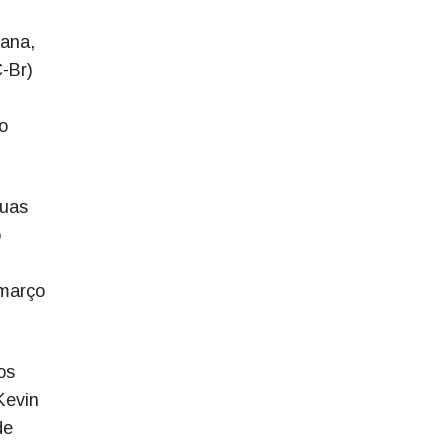
mana,
-Br)
o
duas
o
 março
os
Kevin
de