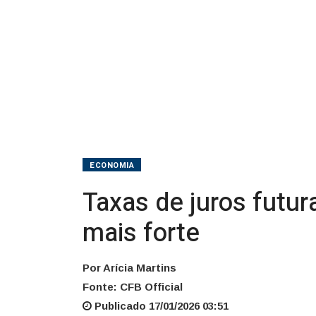
IBC-
Br
mais
forte
ECONOMIA
Taxas de juros futur
mais forte
Por Arícia Martins
Fonte: CFB Official
Publicado 17/01/2026 03:51